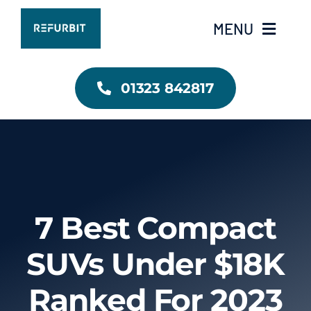
Skip
MENU
to
content
RefurbIT Home
01323 842817
Contact Us
7 Best Compact
SUVs Under $18K
Ranked For 2023