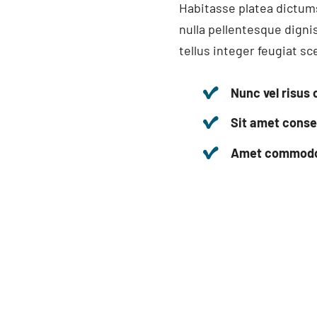
Habitasse platea dictums
nulla pellentesque digni
tellus integer feugiat sc
Nunc vel risu
Sit amet consec
Amet commodo n