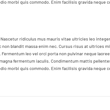
d odio morbi quis commodo. Enim facilisis gravida neque co
 Nascetur ridiculus mus mauris vitae ultricies leo inte
c non blandit massa enim nec. Cursus risus at ultrices m
 Fermentum leo vel orci porta non pulvinar neque laore
t magna fermentum iaculis. Condimentum mattis pellentes
d odio morbi quis commodo. Enim facilisis gravida neque co