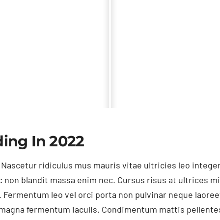
ing In 2022
 Nascetur ridiculus mus mauris vitae ultricies leo inte
c non blandit massa enim nec. Cursus risus at ultrices m
 Fermentum leo vel orci porta non pulvinar neque laore
t magna fermentum iaculis. Condimentum mattis pellentes