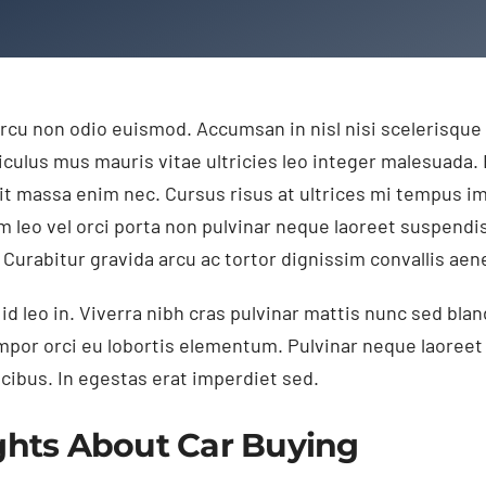
rcu non odio euismod. Accumsan in nisl nisi scelerisque 
iculus mus mauris vitae ultricies leo integer malesuada.
it massa enim nec. Cursus risus at ultrices mi tempus i
leo vel orci porta non pulvinar neque laoreet suspendis
Curabitur gravida arcu ac tortor dignissim convallis aen
d leo in. Viverra nibh cras pulvinar mattis nunc sed bland
empor orci eu lobortis elementum. Pulvinar neque laoree
ucibus. In egestas erat imperdiet sed.
ghts About Car Buying