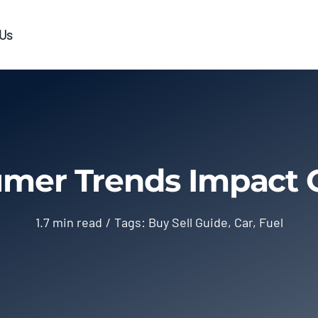
 Us
mer Trends Impact C
1.7 min read
/
Tags:
Buy Sell Guide
,
Car
,
Fuel